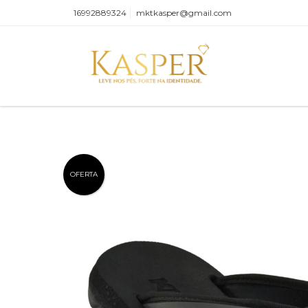
16992889324
mktkasper@gmail.com
OFERTA