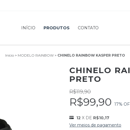
INÍCIO
PRODUTOS
CONTATO
Início
>
MODELO RAINBOW
>
CHINELO RAINBOW KASPER PRETO
CHINELO RA
PRETO
R$119,90
R$99,90
17
% OF
12
X DE
R$10,17
Ver meios de pagamento