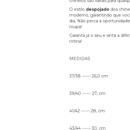
chinelos são ideais para qualq
O estilo
despojado
dos chine
moderno, garantindo que voc
dia. Não perca a oportunidade
roupa!
Garanta já o seu e sinta a di
rotina!
MEDIDAS
37/38 ------ 26,0 cm
39/40 ------ 27, cm
41/42 ------ 28, cm
43/44 ------ 30, cm