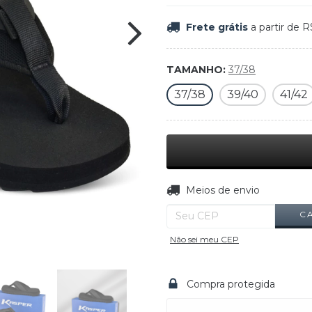
Frete grátis
a partir de
R
TAMANHO:
37/38
37/38
39/40
41/42
Entregas para o CEP:
Meios de envio
C
Não sei meu CEP
Compra protegida