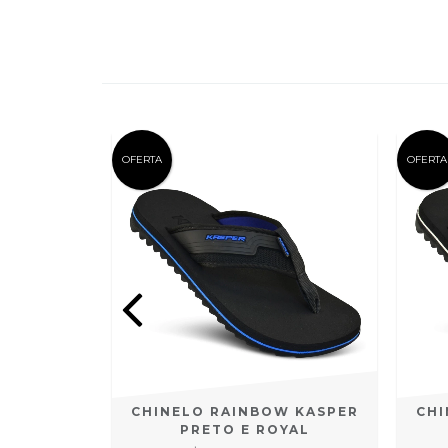
OFERTA
OFERTA
W KASPER
CHINELO RAINBOW KASPER
CHI
YAL
PRETO E ROYAL