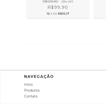
R$129,90
OFF
23
% OFF
0
R$99,90
17
12
X DE
R$10,17
NAVEGAÇÃO
Início
Produtos
Contato