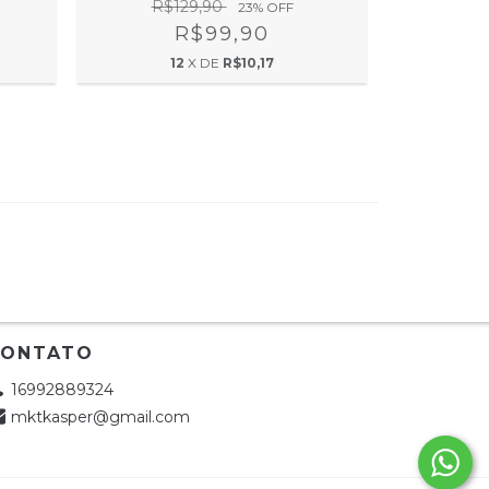
R$129,90
R$
23
% OFF
R$99,90
12
X DE
R$10,17
1
CONTATO
16992889324
mktkasper@gmail.com